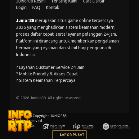
Junior88 Resmi
Tentang Kami
Cara Daftar
Login
FAQ
Kontak
Junior88
merupakan situs game online terpercaya
2026 yang menghadirkan sistem keamanan modern,
proses daftar cepat, serta layanan pelanggan 24 jam.
Platform ini dirancang untuk memberikan pengalaman
bermain yang nyaman dan stabil bagi pengguna di
Indonesia.
? Layanan Customer Service 24 Jam
? Mobile Friendly & Akses Cepat
? Sistem Keamanan Terpercaya
© 2026 Junior88. All rights reserved.
© 2015 - 2026 Copyright JUNIOR88.
All Rights Reserved.
LAPOR PUSAT