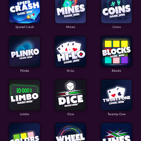
Speed Crash
Mines
Coins
Plinko
Hi-Lo
Blocks
Limbo
Dice
Twenty-One