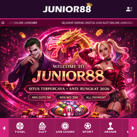
LOT ONLINE JUNIOR88
SELAMAT DATANG DISITUS JUDI SLOT ONLINE JUNIOR88
TOGEL
SLOT
LIVE CASINO
SPORT
ARCADE
SABU