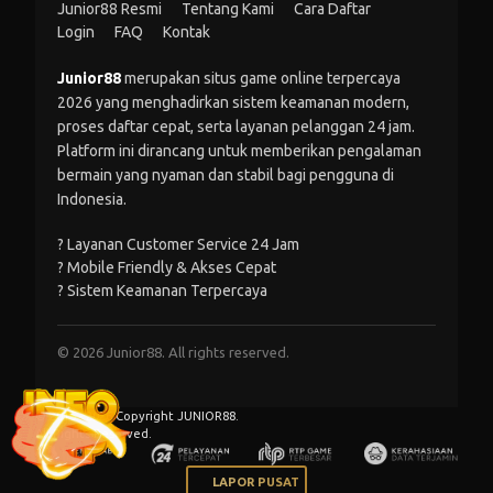
Junior88 Resmi
Tentang Kami
Cara Daftar
Login
FAQ
Kontak
Junior88
merupakan situs game online terpercaya
2026 yang menghadirkan sistem keamanan modern,
proses daftar cepat, serta layanan pelanggan 24 jam.
Platform ini dirancang untuk memberikan pengalaman
bermain yang nyaman dan stabil bagi pengguna di
Indonesia.
? Layanan Customer Service 24 Jam
? Mobile Friendly & Akses Cepat
? Sistem Keamanan Terpercaya
© 2026 Junior88. All rights reserved.
© 2015 - 2026 Copyright JUNIOR88.
All Rights Reserved.
LAPOR PUSAT