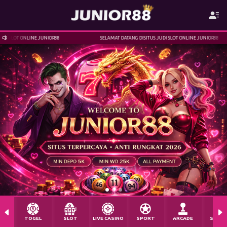
NLINE JUNIOR88
SELAMAT DATANG DISITUS JUDI SLOT ONLINE JUNIOR88
TOGEL
SLOT
LIVE CASINO
SPORT
ARCADE
SABU