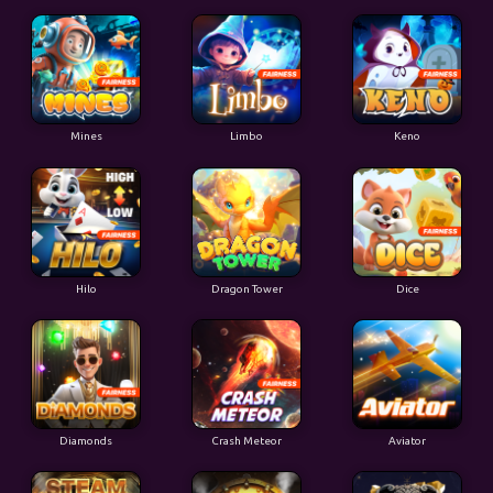
Mines
Limbo
Keno
Hilo
Dragon Tower
Dice
Diamonds
Crash Meteor
Aviator