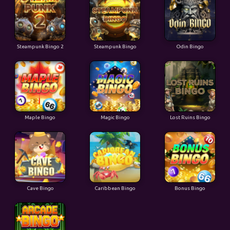
Steampunk Bingo 2
Steampunk Bingo
Odin Bingo
Maple Bingo
Magic Bingo
Lost Ruins Bingo
Cave Bingo
Caribbean Bingo
Bonus Bingo