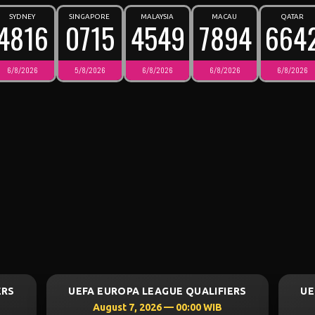
SYDNEY
SINGAPORE
MALAYSIA
MACAU
QATAR
4816
0715
4549
7894
664
6/8/2026
5/8/2026
6/8/2026
6/8/2026
6/8/2026
ERS
UEFA EUROPA LEAGUE QUALIFIERS
UE
August 6, 2026 — 22:59 WIB