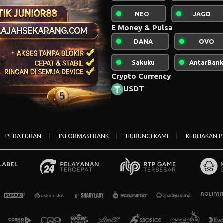
NEO
JAGO
E Money & Pulsa
DANA
OVO
Sakuku
AntarBank
Crypto Currency
USDT
PERATURAN
|
INFORMASI BANK
|
HUBUNGI KAMI
|
KEBIJAKAN P