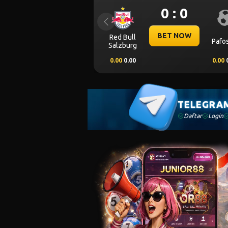
0 : 0
Previous
BET NOW
Maccabi Tel
CSKA 
Aviv (n)
0.00
0.00
0.00
TELEGRA
Daftar
Login