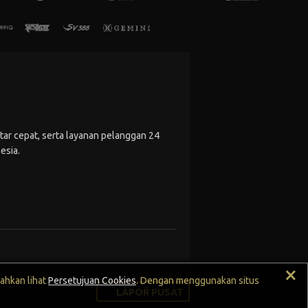
ar cepat, serta layanan pelanggan 24
esia.
×
ahkan lihat
Persetujuan Cookies
. Dengan menggunakan situs
LAPOR PUSAT