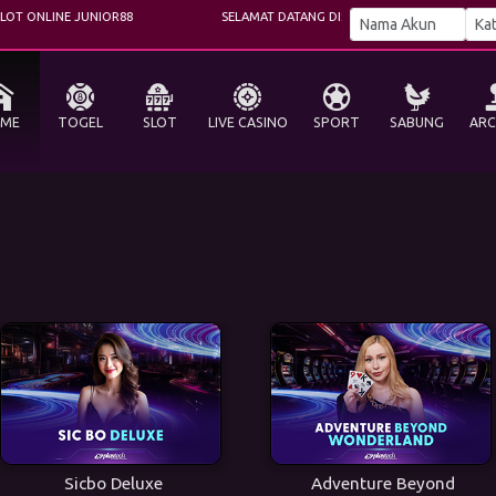
ONLINE JUNIOR88
SELAMAT DATANG DISITUS JUDI SLOT ONLINE JUNIO
ME
TOGEL
SLOT
LIVE CASINO
SPORT
SABUNG
ARC
Sicbo Deluxe
Adventure Beyond