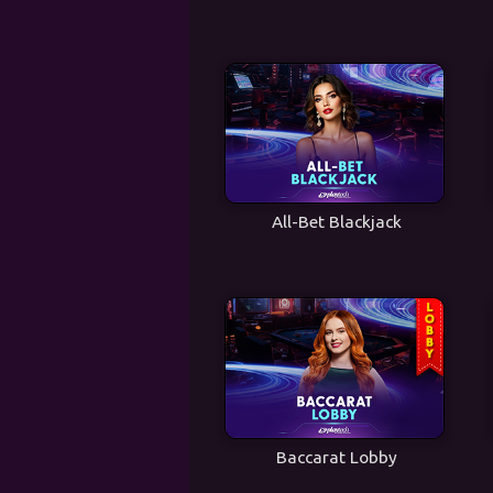
All-Bet Blackjack
Baccarat Lobby