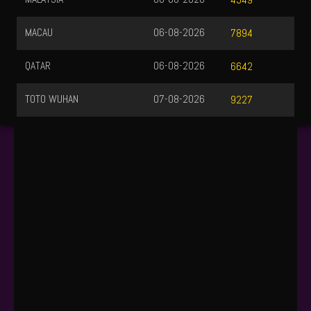
MACAU
06-08-2026
7894
QATAR
06-08-2026
6642
TOTO WUHAN
07-08-2026
9227