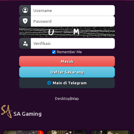
Remember Me
Masuk
Daftar Sekarang
Main di Telegram
Desktop
Wap
SA Gaming