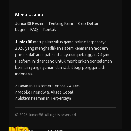
Menu Utama
Junior88 Resmi
Tentang Kami
Cara Daftar
Login
FAQ
Kontak
Junior88
merupakan situs game online terpercaya
2026 yang menghadirkan sistem keamanan modern,
proses daftar cepat, serta layanan pelanggan 24 jam.
Platform ini dirancang untuk memberikan pengalaman
bermain yang nyaman dan stabil bagi pengguna di
Indonesia.
? Layanan Customer Service 24 Jam
? Mobile Friendly & Akses Cepat
? Sistem Keamanan Terpercaya
© 2026 Junior88. All rights reserved.