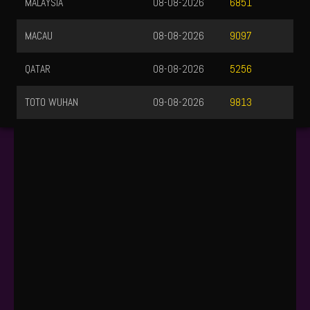
MALAYSIA
08-08-2026
6851
MACAU
08-08-2026
9097
QATAR
08-08-2026
5256
TOTO WUHAN
09-08-2026
9813