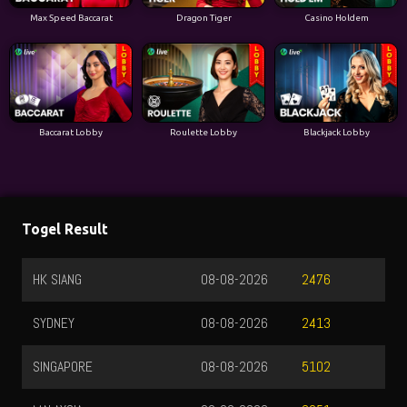
Max Speed Baccarat
Dragon Tiger
Casino Holdem
Baccarat Lobby
Roulette Lobby
Blackjack Lobby
Togel Result
HK SIANG
08-08-2026
2476
SYDNEY
08-08-2026
2413
SINGAPORE
08-08-2026
5102