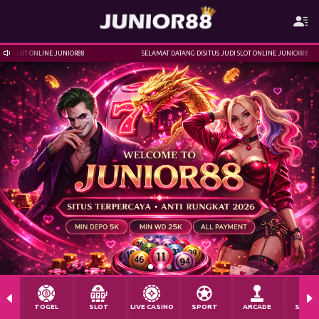
OT ONLINE JUNIOR88
SELAMAT DATANG DISITUS JUDI SLOT ONLINE JUNIOR88
TOGEL
SLOT
LIVE CASINO
SPORT
ARCADE
SABU