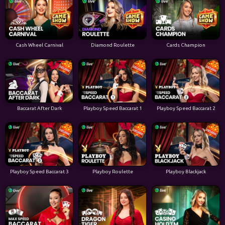
Cash Wheel Carnival
Diamond Roulette
Cards Champion
Baccarat After Dark
Playboy Speed Baccarat 1
Playboy Speed Baccarat 2
Playboy Speed Baccarat 3
Playboy Roulette
Playboy Blackjack