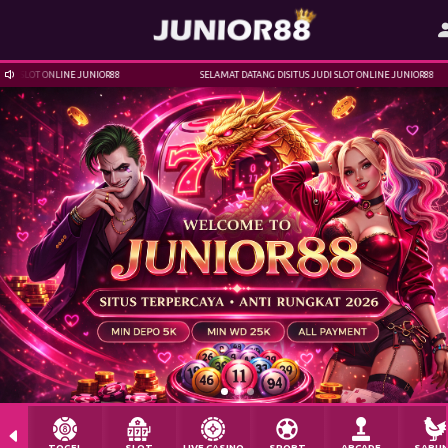
SLOT ONLINE JUNIOR88
SELAMAT DATANG DISITUS JUDI SLOT ONLINE JUNIOR88
TOGEL
SLOT
LIVE CASINO
SPORT
ARCADE
SABU