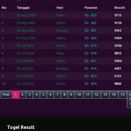
No
Tanggal
Hari
Pasaran
Result
1
05 Aug 2026
Rabu
SG - 823
0715
2
03 Aug 2026
Senin
SG - 822
9120
3
02 Aug 2026
Minggu
SG - 821
3052
4
01 Aug 2026
Sabtu
SG - 820
5964
5
30 Jul 2026
Kamis
SG - 819
3396
6
29 Jul 2026
Rabu
SG - 818
8813
7
27 Jul 2026
Senin
SG - 817
3064
8
26 Jul 2026
Minggu
SG - 816
6431
9
25 Jul 2026
Sabtu
SG - 815
5131
10
23 Jul 2026
Kamis
SG - 814
8863
First
1
2
3
4
5
6
7
8
9
10
11
12
13
14
15
(
)
Togel Result