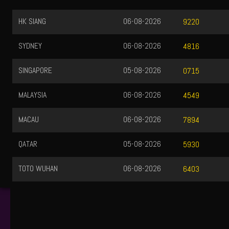
HK SIANG
06-08-2026
9220
SYDNEY
06-08-2026
4816
SINGAPORE
05-08-2026
0715
MALAYSIA
06-08-2026
4549
MACAU
06-08-2026
7894
QATAR
05-08-2026
5930
TOTO WUHAN
06-08-2026
6403