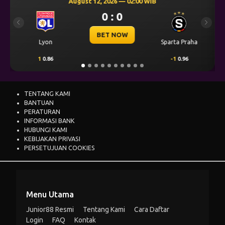
0 WIB
August 12, 2026 — 01:30 WIB
0 : 0
Previous
Next
BET NOW
Sparta Praha
SK Sturm Graz
-1
0.96
-0.5
0.95
TENTANG KAMI
BANTUAN
PERATURAN
INFORMASI BANK
HUBUNGI KAMI
KEBIJAKAN PRIVASI
PERSETUJUAN COOKIES
Menu Utama
Junior88 Resmi
Tentang Kami
Cara Daftar
Login
FAQ
Kontak