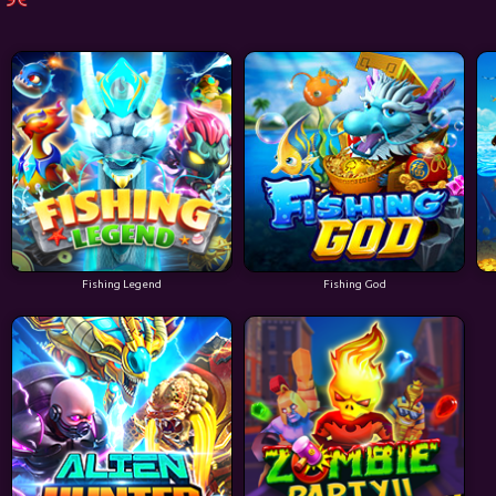
Fishing Legend
Fishing God