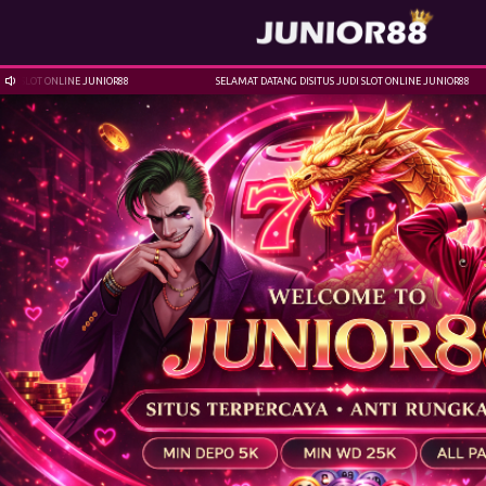
 JUNIOR88
SELAMAT DATANG DISITUS JUDI SLOT ONLINE JUNIOR88